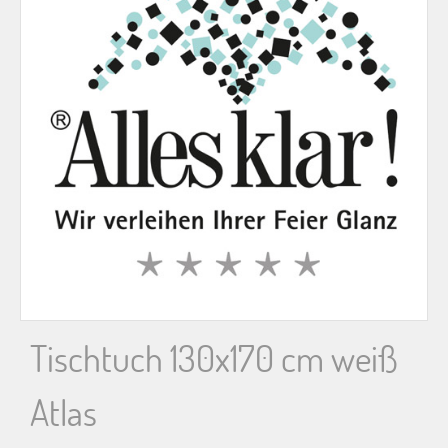
n
n
a
c
h
:
Tischtuch 130x170 cm weiß
Atlas