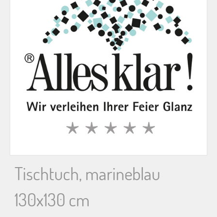
n
n
a
c
h
:
Tischtuch, marineblau
130x130 cm