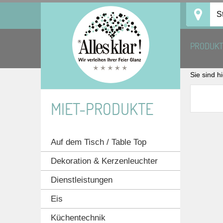
Skip
S
to
content
PRODUK
Sie sind h
MIET-PRODUKTE
Auf dem Tisch / Table Top
Dekoration & Kerzenleuchter
Dienstleistungen
Eis
Küchentechnik