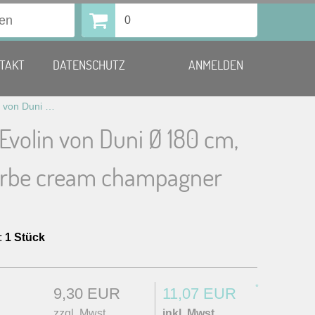
0
TAKT
DATENSCHUTZ
ANMELDEN
Tischtuch Evolin von Duni Ø 180 cm, Einweg, Farbe cream champagner
Evolin von Duni Ø 180 cm,
arbe cream champagner
:
1 Stück
*
9,30 EUR
11,07 EUR
zzgl. Mwst.
inkl. Mwst.