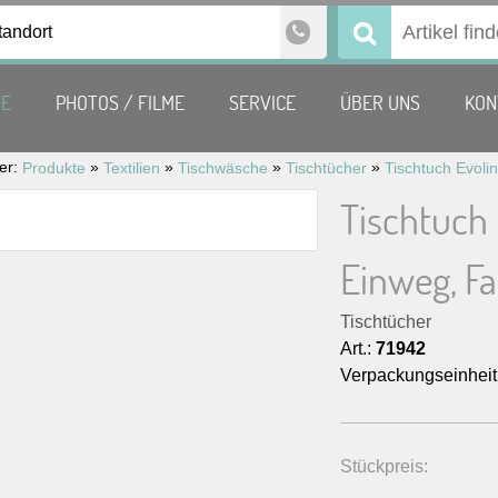
tandort
Suchen
nach:
TE
PHOTOS / FILME
SERVICE
ÜBER UNS
KON
ier:
»
»
»
»
Produkte
Textilien
Tischwäsche
Tischtücher
Tischtuch 
Einweg, F
Tischtücher
Art.:
71942
Verpackungseinheit
Stückpreis: