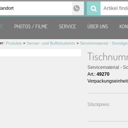
tandort
Suchen
nach:
TE
PHOTOS / FILME
SERVICE
ÜBER UNS
KON
ier:
»
»
Produkte
Servier- und Buffetzubehör
Servicematerial - Sonstige
Tischnum
Servicematerial - S
Art.:
49270
Verpackungseinheit
Stückpreis: