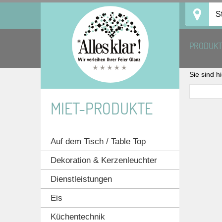
Skip
S
to
content
PRODUK
Sie sind h
MIET-PRODUKTE
Auf dem Tisch / Table Top
Dekoration & Kerzenleuchter
Dienstleistungen
Eis
Küchentechnik