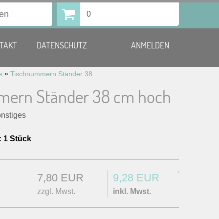
0
TAKT
DATENSCHUTZ
ANMELDEN
»
s
Tischnummern Ständer 38 cm hoch
mern Ständer 38 cm hoch
onstiges
:
1 Stück
*
7,80 EUR
9,28 EUR
zzgl. Mwst.
inkl. Mwst.