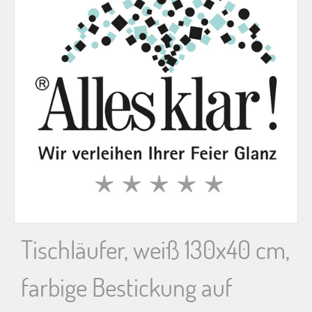
n
n
a
c
h
:
Tischläufer, weiß 130x40 cm,
farbige Bestickung auf