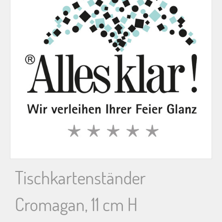
n
n
a
c
h
:
Tischkartenständer
Cromagan, 11 cm H