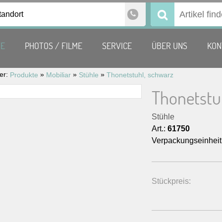
tandort
Suchen
nach:
TE
PHOTOS / FILME
SERVICE
ÜBER UNS
KON
ier:
»
»
»
Produkte
Mobiliar
Stühle
Thonetstuhl, schwarz
Thonetstu
Stühle
Art.:
61750
Verpackungseinheit
Stückpreis: