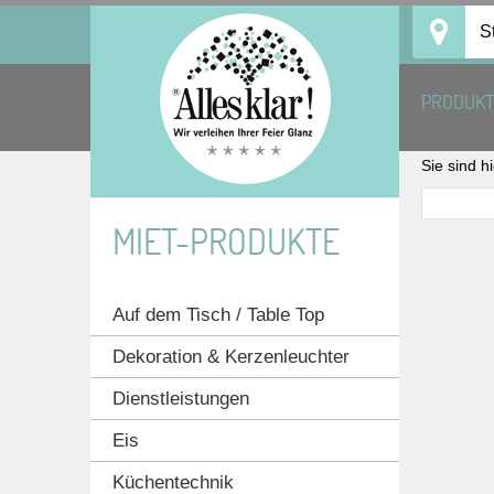
Skip
S
to
content
PRODUK
Sie sind h
MIET-PRODUKTE
Auf dem Tisch / Table Top
Dekoration & Kerzenleuchter
Dienstleistungen
Eis
Küchentechnik