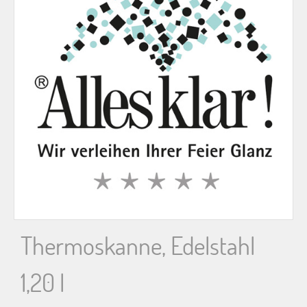
n
n
a
c
h
:
Thermoskanne, Edelstahl
1,20 l