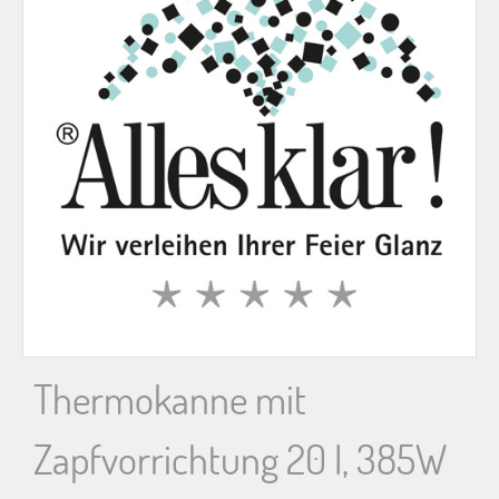
n
n
a
c
h
:
Thermokanne mit
Zapfvorrichtung 20 l, 385W