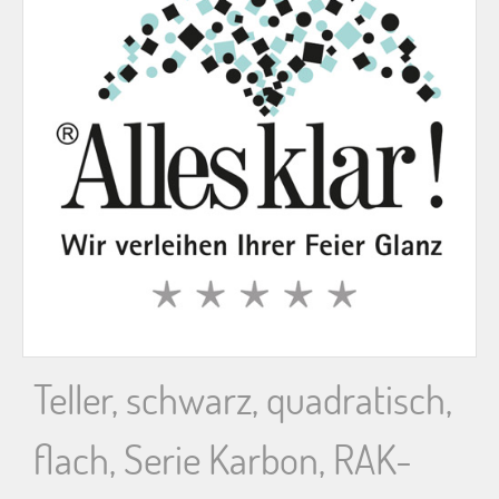
n
n
a
c
h
:
Teller, schwarz, quadratisch,
flach, Serie Karbon, RAK-