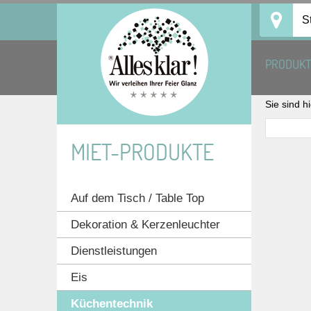
Skip
S
to
content
PRODUK
Sie sind h
MIET-PRODUKTE
Auf dem Tisch / Table Top
Dekoration & Kerzenleuchter
Dienstleistungen
Eis
Küchentechnik