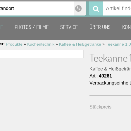
tandort
Suchen
nach:
TE
PHOTOS / FILME
SERVICE
ÜBER UNS
KON
ier:
»
»
»
Produkte
Küchentechnik
Kaffee & Heißgetränke
Teekanne 1,0
Teekanne 1
Kaffee & Heißgeträ
Art.:
49261
Verpackungseinheit
Stückpreis: