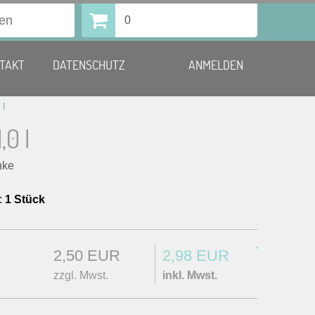
0
TAKT
DATENSCHUTZ
ANMELDEN
 l
,0 l
nke
:
1 Stück
*
2,50 EUR
2,98 EUR
zzgl. Mwst.
inkl. Mwst.