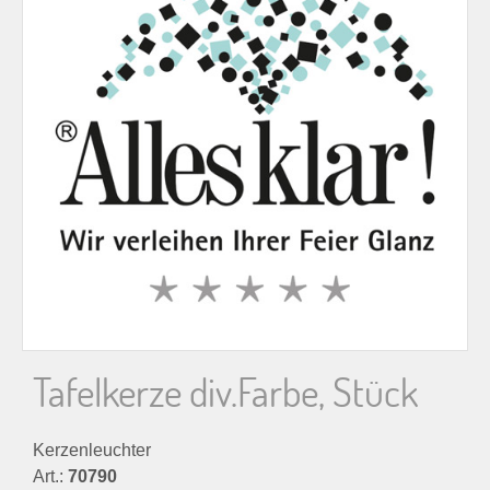
n
n
a
c
h
:
Tafelkerze div.Farbe, Stück
Kerzenleuchter
Art.:
70790