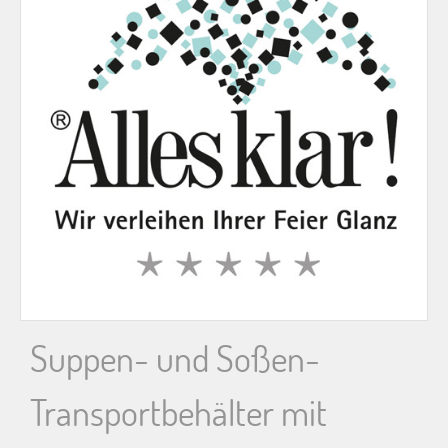
n
n
a
c
h
:
Suppen- und Soßen-
Transportbehälter mit