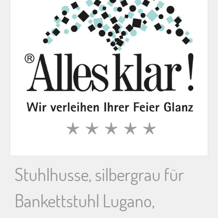
n
n
a
c
h
:
Stuhlhusse, silbergrau für
Bankettstuhl Lugano,