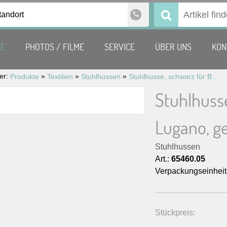
tandort
Suchen
nach:
TE
PHOTOS / FILME
SERVICE
ÜBER UNS
KON
ier:
»
»
»
Produkte
Textilien
Stuhlhussen
Stuhlhusse, schwarz für Bankettstuhl Lugano, gebügelt
Stuhlhusse
Lugano, g
Stuhlhussen
Art.:
65460.05
Verpackungseinheit
Stückpreis: