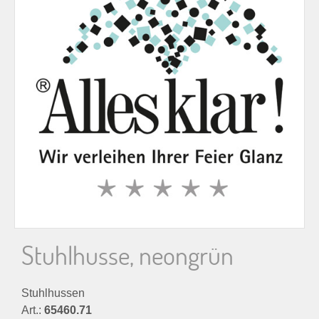
n
n
a
c
h
:
Stuhlhusse, neongrün
Stuhlhussen
Art.:
65460.71