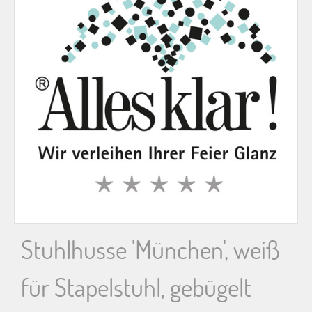
n
n
a
c
h
:
Stuhlhusse 'München', weiß
für Stapelstuhl, gebügelt