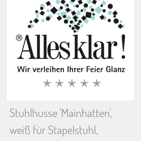
n
n
a
c
h
:
Stuhlhusse 'Mainhatten',
weiß für Stapelstuhl,