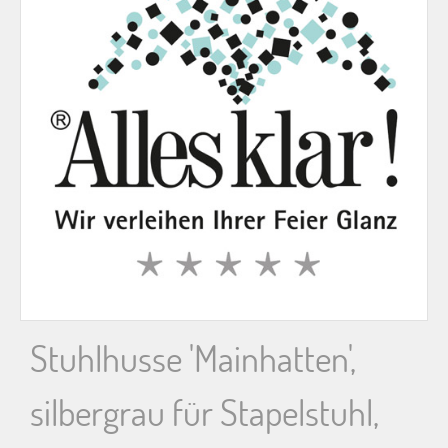
n
n
a
c
h
:
Stuhlhusse 'Mainhatten',
silbergrau für Stapelstuhl,