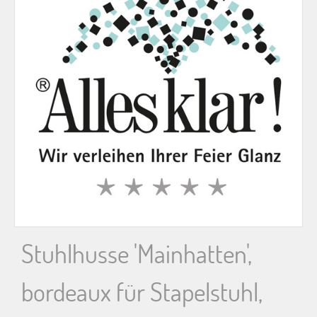
n
n
a
c
h
:
Stuhlhusse 'Mainhatten',
bordeaux für Stapelstuhl,