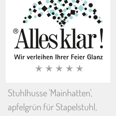
n
n
a
c
h
:
Stuhlhusse 'Mainhatten',
apfelgrün für Stapelstuhl,