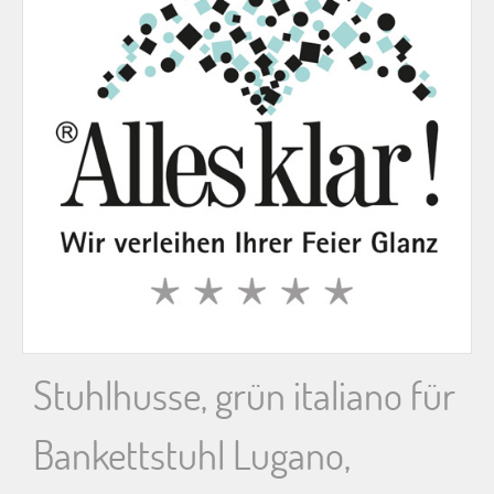
n
n
a
c
h
:
Stuhlhusse, grün italiano für
Bankettstuhl Lugano,