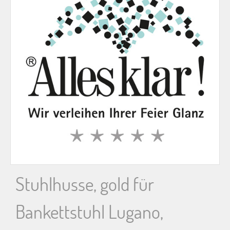
n
n
a
c
h
:
Stuhlhusse, gold für
Bankettstuhl Lugano,