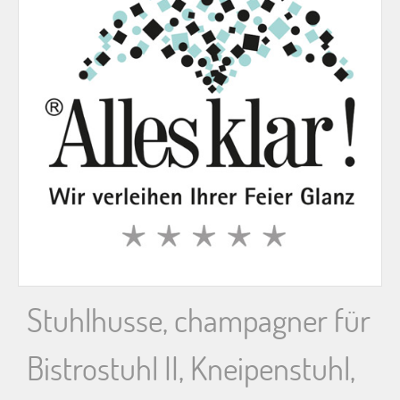
n
n
a
c
h
:
Stuhlhusse, champagner für
Bistrostuhl II, Kneipenstuhl,