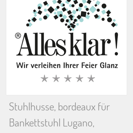
n
n
a
c
h
:
Stuhlhusse, bordeaux für
Bankettstuhl Lugano,