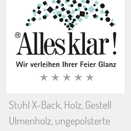
n
n
a
c
h
:
Stuhl X-Back, Holz, Gestell
Ulmenholz, ungepolsterte