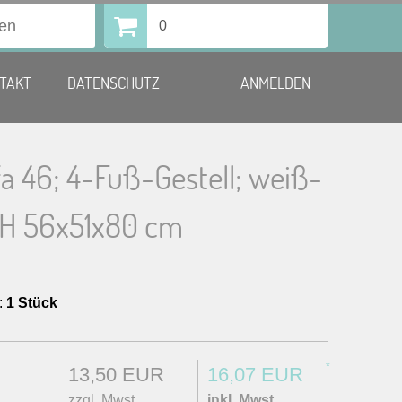
0
TAKT
DATENSCHUTZ
ANMELDEN
fa 46; 4-Fuß-Gestell; weiß-
H 56x51x80 cm
:
1 Stück
*
13,50 EUR
16,07 EUR
zzgl. Mwst.
inkl. Mwst.