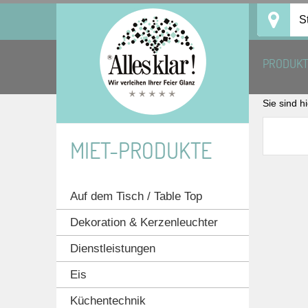
Skip
S
to
content
PRODUK
Sie sind h
MIET-PRODUKTE
Auf dem Tisch / Table Top
Dekoration & Kerzenleuchter
Dienstleistungen
Eis
Küchentechnik