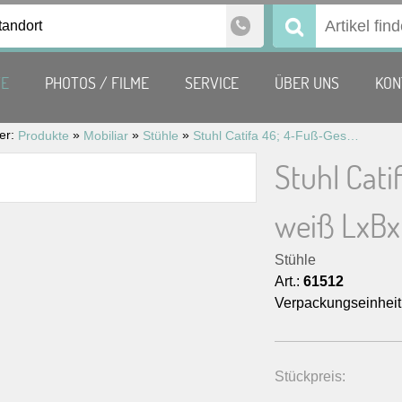
tandort
Suchen
nach:
TE
PHOTOS / FILME
SERVICE
ÜBER UNS
KON
ier:
»
»
»
Produkte
Mobiliar
Stühle
Stuhl Catifa 46; 4-Fuß-Gestell; weiß-weiß LxBxH 56x51x80 cm
Stuhl Cati
weiß LxBx
Stühle
Art.:
61512
Verpackungseinheit
Stückpreis: