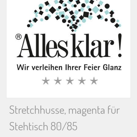
n
n
a
c
h
:
Stretchhusse, magenta für
Stehtisch 80/85