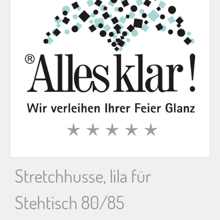
n
n
a
c
h
:
Stretchhusse, lila für
Stehtisch 80/85