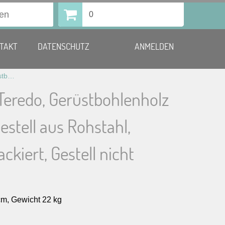
0
TAKT
DATENSCHUTZ
ANMELDEN
Stehtisch Teredo, Gerüstbohlenholz (Massiv), Gestell aus Rohstahl, anthrazit lackiert, Gestell nicht klappbar
Teredo, Gerüstbohlenholz
Gestell aus Rohstahl,
ackiert, Gestell nicht
m, Gewicht 22 kg