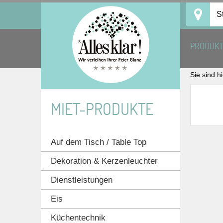
Skip
S
to
content
PRODUK
Sie sind h
MIET-PRODUKTE
Auf dem Tisch / Table Top
Dekoration & Kerzenleuchter
Dienstleistungen
Eis
Küchentechnik