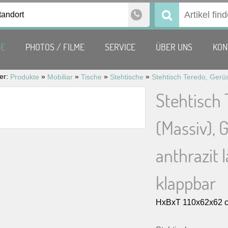
tandort
Suchen
nach:
TE
PHOTOS / FILME
SERVICE
ÜBER UNS
KON
ier:
»
»
»
»
Produkte
Mobiliar
Tische
Stehtische
Stehtisch 
(Massiv), 
anthrazit l
klappbar
HxBxT 110x62x62 c