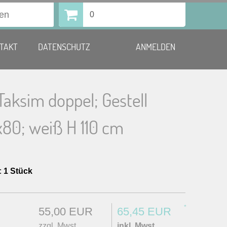
0
TAKT
DATENSCHUTZ
ANMELDEN
Taksim doppel; Gestell
0x80; weiß H 110 cm
:
1 Stück
*
55,00 EUR
65,45 EUR
zzgl. Mwst.
inkl. Mwst.