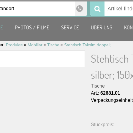
tandort
Suchen
nach:
TE
PHOTOS / FILME
SERVICE
ÜBER UNS
KON
ier:
»
»
»
Produkte
Mobiliar
Tische
Stehtisch Taksim doppel; Gestell silber; 150×80; weiß H 110 cm
Stehtisch 
silber; 15
Tische
Art.:
62681.01
Verpackungseinheit
Stückpreis: