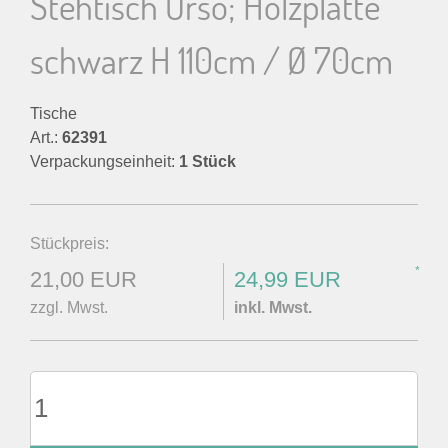
Stehtisch Orso; Holzplatte
n
schwarz H 110cm / Ø 70cm
n
Tische
a
Art.:
62391
Verpackungseinheit:
1 Stück
c
h
Stückpreis:
:
*
21,00 EUR
24,99 EUR
zzgl. Mwst.
inkl. Mwst.