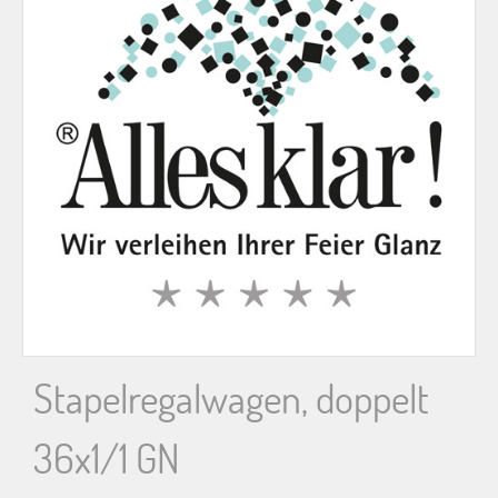
n
n
a
c
h
:
Stapelregalwagen, doppelt
36x1/1 GN