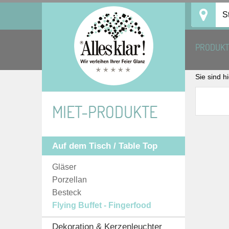
Skip
S
to
content
PRODUK
Sie sind h
MIET-PRODUKTE
Auf dem Tisch / Table Top
Gläser
Porzellan
Besteck
Flying Buffet - Fingerfood
Dekoration & Kerzenleuchter