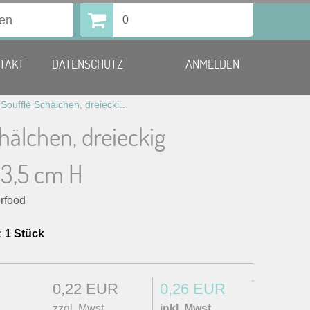
0
TAKT
DATENSCHUTZ
ANMELDEN
»
Soufflè Schälchen, dreieckig 9x9x9cm, 3,5 cm H
hälchen, dreieckig
3,5 cm H
erfood
:
1 Stück
*
0,22 EUR
0,26 EUR
zzgl. Mwst.
inkl. Mwst.