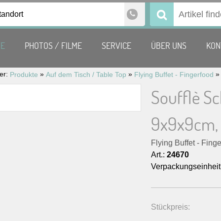
tandort
Suchen
nach:
TE
PHOTOS / FILME
SERVICE
ÜBER UNS
KON
ier:
»
»
Produkte
Auf dem Tisch / Table Top
Flying Buffet - Fingerfood
Soufflè Sc
9x9x9cm, 
Flying Buffet - Fing
Art.:
24670
Verpackungseinheit
Stückpreis: