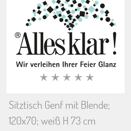
n
n
a
c
h
:
Sitztisch Genf mit Blende;
120x70; weiß H 73 cm