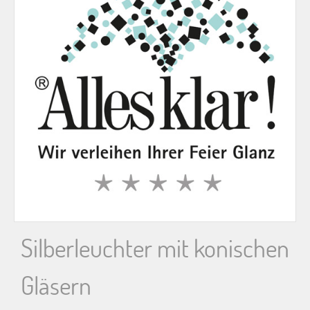
n
n
a
c
h
:
Silberleuchter mit konischen
Gläsern