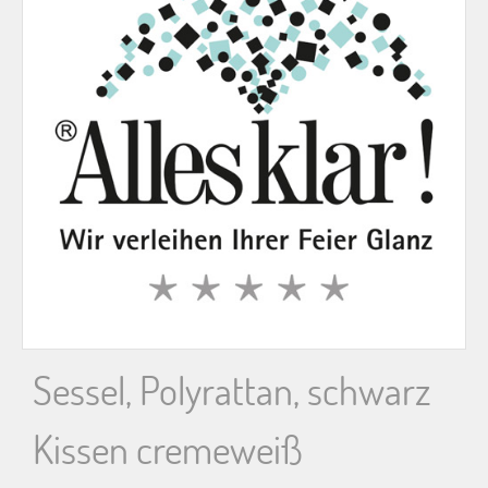
n
n
a
c
h
:
Sessel, Polyrattan, schwarz
Kissen cremeweiß