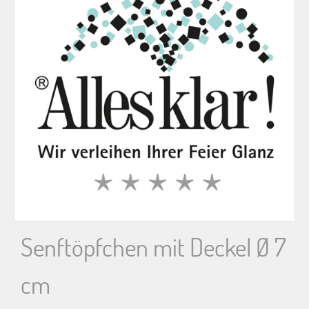
n
n
a
c
h
:
Senftöpfchen mit Deckel Ø 7
cm