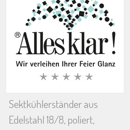
n
n
a
c
h
:
Sektkühlerständer aus
Edelstahl 18/8, poliert,