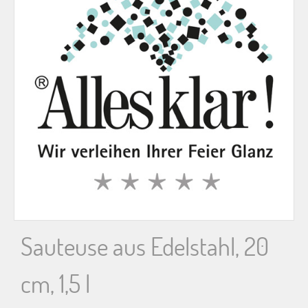
n
n
a
c
h
:
Sauteuse aus Edelstahl, 20
cm, 1,5 l