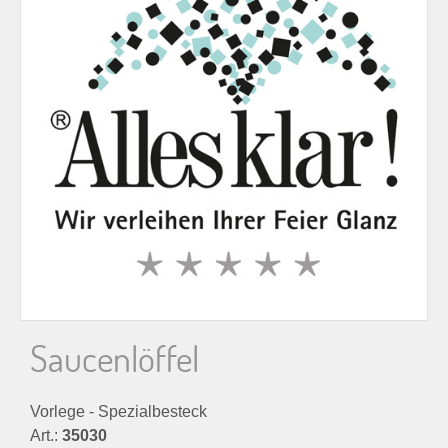
n
n
a
c
h
:
Saucenlöffel
Vorlege - Spezialbesteck
Art.:
35030