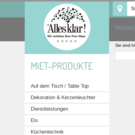
Skip
S
to
content
PRODUK
Sie sind h
MIET-PRODUKTE
Auf dem Tisch / Table Top
Dekoration & Kerzenleuchter
Dienstleistungen
Eis
Küchentechnik