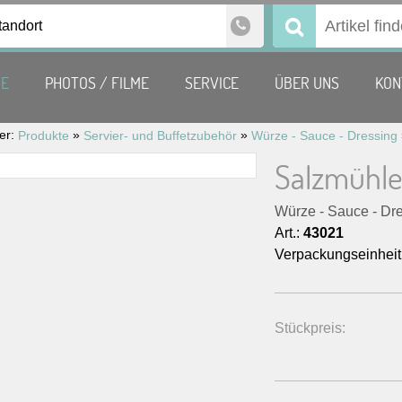
tandort
Suchen
nach:
TE
PHOTOS / FILME
SERVICE
ÜBER UNS
KON
ier:
»
»
Produkte
Servier- und Buffetzubehör
Würze - Sauce - Dressing
Salzmühle
Würze - Sauce - Dr
Art.:
43021
Verpackungseinheit
Stückpreis: