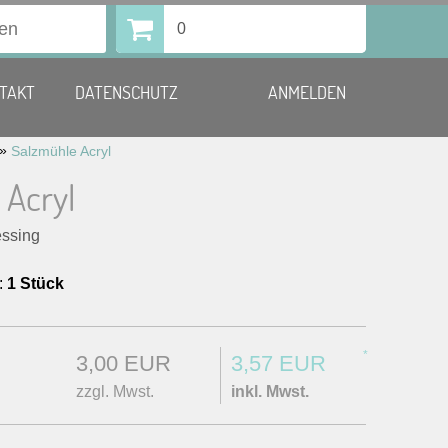
0
TAKT
DATENSCHUTZ
ANMELDEN
»
Salzmühle Acryl
 Acryl
essing
:
1 Stück
*
3,00 EUR
3,57 EUR
zzgl. Mwst.
inkl. Mwst.