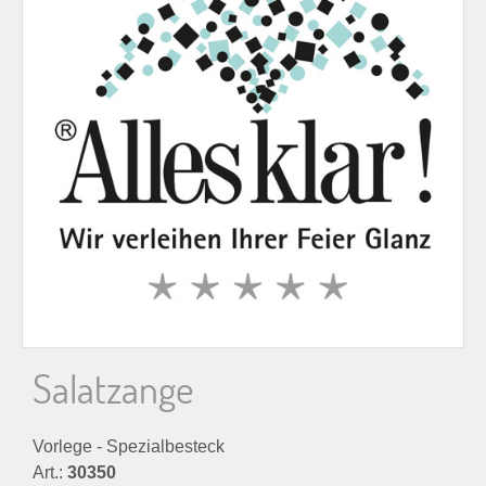
n
n
a
c
h
:
Salatzange
Vorlege - Spezialbesteck
Art.:
30350