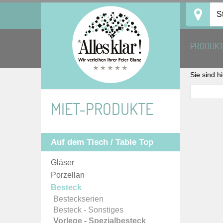
Skip
S
to
content
PRODUK
Sie sind h
MIET-PRODUKTE
Auf dem Tisch / Table Top
Gläser
Porzellan
Besteck
Besteckserien
Besteck - Sonstiges
Vorlege - Spezialbesteck