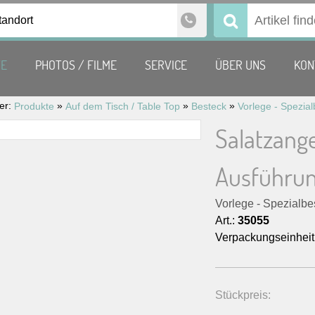
tandort
Suchen
nach:
TE
PHOTOS / FILME
SERVICE
ÜBER UNS
KON
ier:
»
»
»
Produkte
Auf dem Tisch / Table Top
Besteck
Vorlege - Spezia
Salatzange
Ausführu
Vorlege - Spezialbe
Art.:
35055
Verpackungseinheit
Stückpreis: