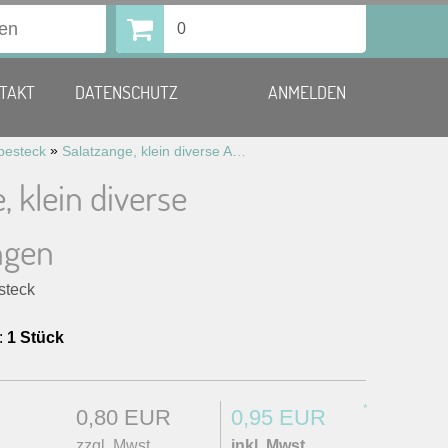
0
TAKT
DATENSCHUTZ
ANMELDEN
»
lbesteck
Salatzange, klein diverse Ausführungen
, klein diverse
ngen
steck
:
1 Stück
*
0,80 EUR
0,95 EUR
zzgl. Mwst.
inkl. Mwst.