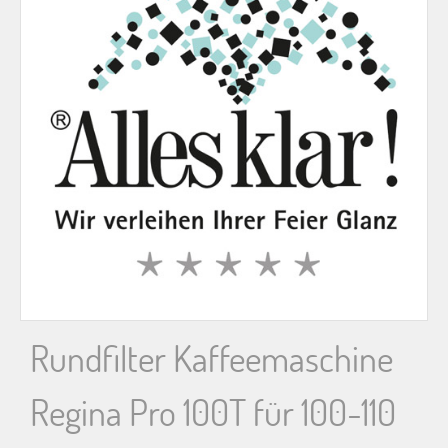
n
n
a
c
h
:
Rundfilter Kaffeemaschine
Regina Pro 100T für 100-110