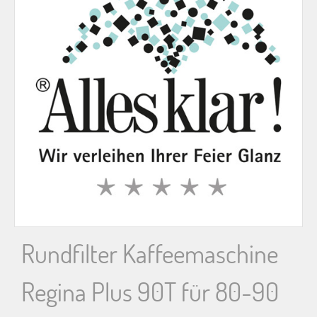
n
n
a
c
h
:
Rundfilter Kaffeemaschine
Regina Plus 90T für 80-90