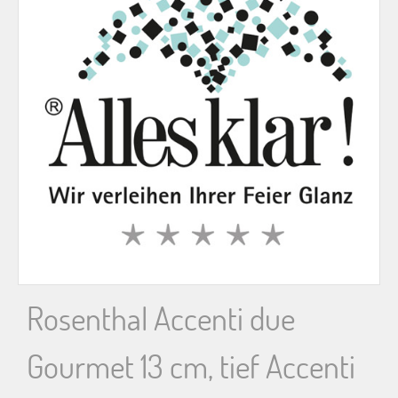
n
n
a
c
h
:
Rosenthal Accenti due
Gourmet 13 cm, tief Accenti