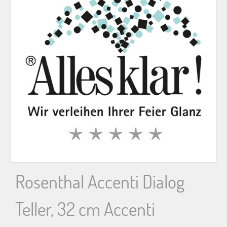
n
n
a
c
h
:
Rosenthal Accenti Dialog
Teller, 32 cm Accenti