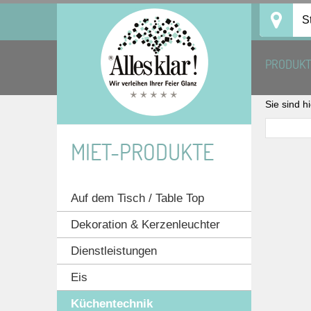
Skip
S
to
content
PRODUK
Sie sind h
MIET-PRODUKTE
Auf dem Tisch / Table Top
Dekoration & Kerzenleuchter
Dienstleistungen
Eis
Küchentechnik