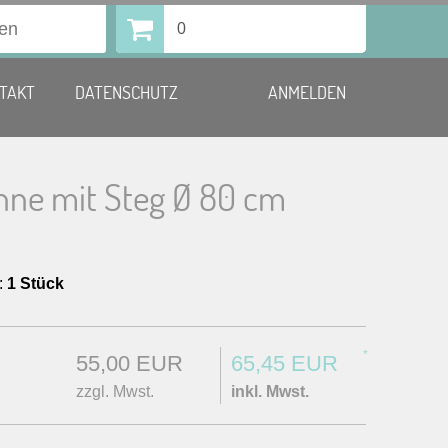
0
TAKT
DATENSCHUTZ
ANMELDEN
nne mit Steg Ø 80 cm
:
1 Stück
*
55,00 EUR
65,45 EUR
zzgl. Mwst.
inkl. Mwst.