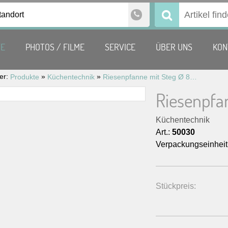
tandort
Suchen
nach:
TE
PHOTOS / FILME
SERVICE
ÜBER UNS
KON
ier:
»
»
Produkte
Küchentechnik
Riesenpfanne mit Steg Ø 80 cm
Riesenpfa
Küchentechnik
Art.:
50030
Verpackungseinheit
Stückpreis: