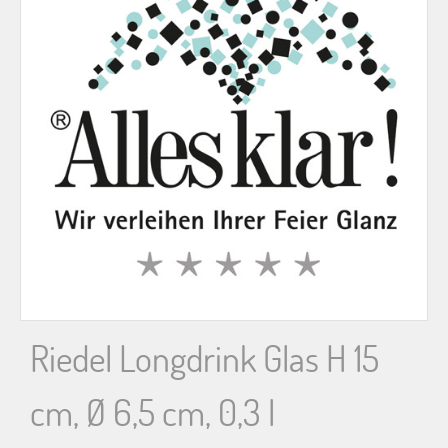
n
n
a
c
h
:
Riedel Longdrink Glas H 15
cm, Ø 6,5 cm, 0,3 l